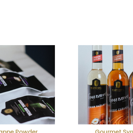
Masterista B
urmet Syrup